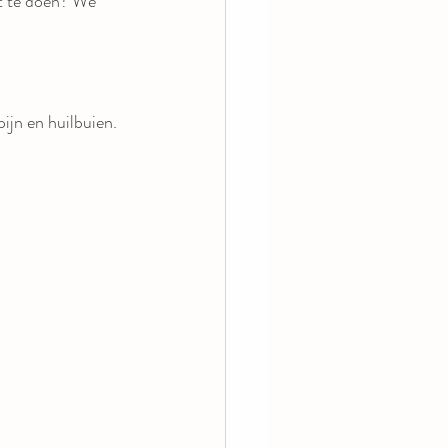
et te doen? We 
ijn en huilbuien.