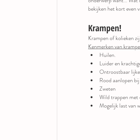
onderwerp want... Wat i
bekijken het kort even va
Krampen!
Krampen of kolieken zi
Kenmerken van kramp
Huilen.
Luider en krachtig
Ontroostbaar lijke
Rood aanlopen bij 
Zweten
Wild trappen met 
Mogelijk last van w