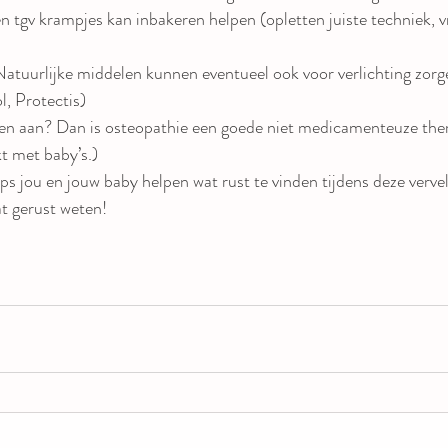
pen tgv krampjes kan inbakeren helpen (opletten juiste techniek, 
 Natuurlijke middelen kunnen eventueel ook voor verlichting zor
l, Protectis)
 aan? Dan is osteopathie een goede niet medicamenteuze ther
t met baby’s.)
ps jou en jouw baby helpen wat rust te vinden tijdens deze verv
at gerust weten!