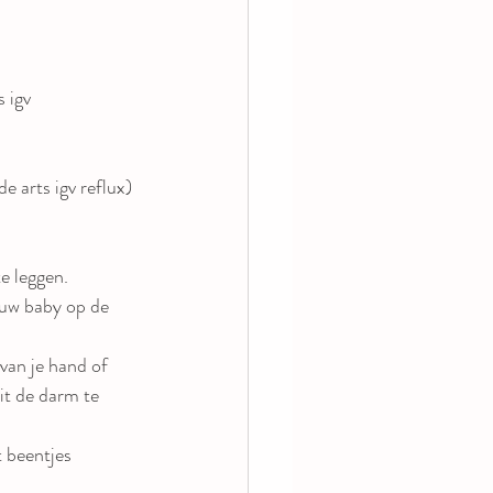
 igv 
e arts igv reflux)
e leggen.
ouw baby op de 
van je hand of 
it de darm te 
 beentjes 