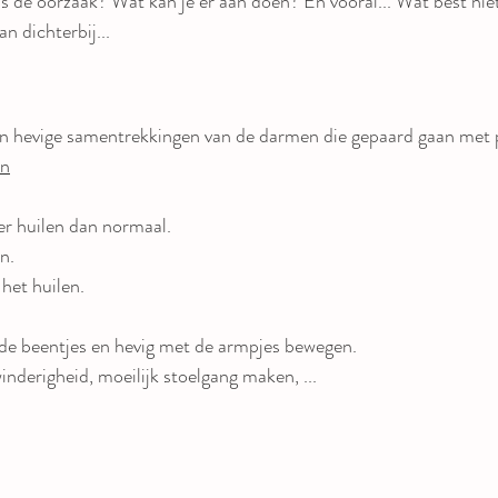
s de oorzaak? Wat kan je er aan doen? En vooral... Wat best ni
n dichterbij...
jn hevige samentrekkingen van de darmen die gepaard gaan met p
en
er huilen dan normaal.
n.
het huilen.
de beentjes en hevig met de armpjes bewegen.
inderigheid, moeilijk stoelgang maken, ...