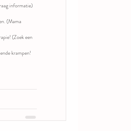
vraag informatie)
gen. (Mama 
apie! (Zoek een 
elende krampen! 