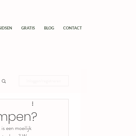
GIDSEN
GRATIS
BLOG
CONTACT
Inloggen/registreren
rampen?
s een moeilijk 