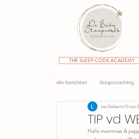
THE SLEEP CODE ACADEMY
Alle berichten
Slaapcoaching
lise Dullaerts
10 nov 
TIP vd W
Hallo mammies & pappie