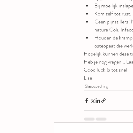
Bij moeilijk insla
Kom zelf tot rust.
Geen pijnstillers!
natura Coli, Infaco
Houden de krampen
osteopaat die werk
Hopelijk kunnen deze ti
Heb je nog vragen... La
Good luck & tot snel!
Lise
Slaapcoaching