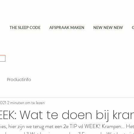
THE SLEEP CODE
AFSPRAAK MAKEN
NEW NEW NEW
Productinfo
2021
2 minuten om te lezen
EEK: Wat te doen bij k
s, hier zijn we terug met een 2e TIP vd WEEK! Krampen... Het i