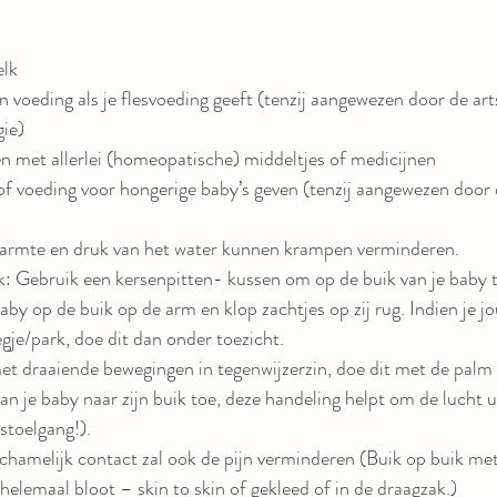
elk
n voeding als je flesvoeding geeft (tenzij aangewezen door de arts
gie)
n met allerlei (homeopatische) middeltjes of medicijnen
f voeding voor hongerige baby’s geven (tenzij aangewezen door d
armte en druk van het water kunnen krampen verminderen.
: Gebruik een kersenpitten- kussen om op de buik van je baby t
aby op de buik op de arm en klop zachtjes op zij rug. Indien je j
iegje/park, doe dit dan onder toezicht.
t draaiende bewegingen in tegenwijzerzin, doe dit met de palm 
van je baby naar zijn buik toe, deze handeling helpt om de lucht u
stoelgang!).
ichamelijk contact zal ook de pijn verminderen (Buik op buik met
elemaal bloot – skin to skin of gekleed of in de draagzak.)