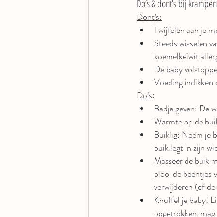
Do’s & dont’s bij krampen
Dont’s:
Twijfelen aan je m
Steeds wisselen va
koemelkeiwit aller
De baby volstoppe
Voeding indikken o
Do’s:
Badje geven: De w
Warmte op de buik
Buiklig: Neem je b
buik legt in zijn w
Masseer de buik me
plooi de beentjes 
verwijderen (of de 
Knuffel je baby! L
opgetrokken, mag h