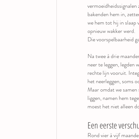
vermoeidheidssignalen z
bakenden hem in, zetten
we hem tot hij in slaap 
opnieuw wakker werd.
Die voorspelbaarheid ga
Na twee à drie maanden 
neer te leggen, legden 
rechte lijn vooruit. In
het neerleggen, soms oo
Maar omdat we samen sli
liggen, namen hem tege
moest het niet alleen 
Een eerste verschu
Rond vier à vijf maande