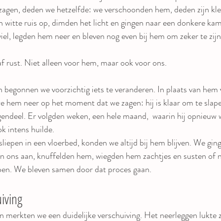
agen, deden we hetzelfde: we verschoonden hem, deden zijn kleer
 witte ruis op, dimden het licht en gingen naar een donkere ka
viel, legden hem neer en bleven nog even bij hem om zeker te zijn 
f rust. Niet alleen voor hem, maar ook voor ons.
begonnen we voorzichtig iets te veranderen. In plaats van hem v
we hem neer op het moment dat we zagen: hij is klaar om te slap
tegendeel. Er volgden weken, een hele maand,  waarin hij opnieuw 
k intens huilde.
epen in een vloerbed, konden we altijd bij hem blijven. We gin
n ons aan, knuffelden hem, wiegden hem zachtjes en susten of n
doen. We bleven samen door dat proces gaan.
iving
n merkten we een duidelijke verschuiving. Het neerleggen lukte z