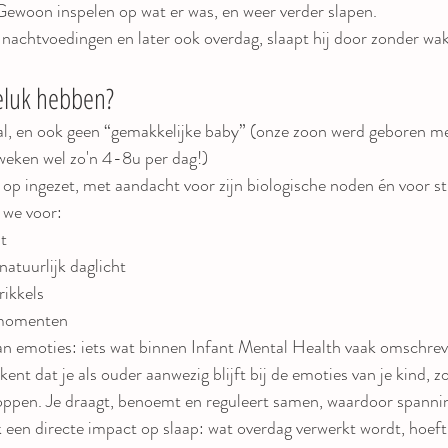
. Gewoon inspelen op wat er was, en weer verder slapen.
t nachtvoedingen en later ook overdag, slaapt hij door zonder wa
eluk hebben?
al, en ook geen “gemakkelijke baby” (onze zoon werd geboren me
weken wel zo'n 4-8u per dag!)
p ingezet, met aandacht voor zijn biologische noden én voor st
 we voor:
it
 natuurlijk daglicht
rikkels
 momenten
n emoties: iets wat binnen Infant Mental Health vaak omschrev
kent dat je als ouder aanwezig blijft bij de emoties van je kind, 
toppen. Je draagt, benoemt en reguleert samen, waardoor spannin
 een directe impact op slaap: wat overdag verwerkt wordt, hoeft