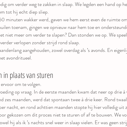
odig om verder weg te zakken in slaap. We legden een hand op 
m tot hij echt diep sliep.
60 minuten wakker werd, gaven we hem eerst even de ruimte om z
et huilen toenam, gingen we opnieuw naar hem toe en ondersteun
 het niet meer om verder te slapen? Dan stonden we op. We speel
 verder verlopen zonder strijd rond slaap.
andenlang aangehouden, zowel overdag als ’s avonds. En eigenli
het avondritueel.
 in plaats van sturen
 ervoor om te volgen.
eding op vraag. In de eerste maanden kwam dat neer op drie à v
rond zes maanden, werd dat spontaan twee à drie keer. Rond twa
per nacht, en rond achttien maanden stopte hij hier volledig uit 
or gekozen om dit proces niet te sturen of af te bouwen. We vo
wel hij als ik ’s nachts snel weer in slaap vielen. Er was geen str