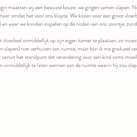
begin maakten wij een bewuste keuze: we gingen samen slapen. N
, maar omdat het voor ons klopte. We kozen voor een groot vloer
d en waar we konden inspelen op de noden van ons zoontje, zonder
vloerbed onmiddellijk op zijn eigen kamer te plaatsen, zo moes
kon slapen) niet verhuizen van ruimte, maar kon ik me gradueel ve
it vanuit het standpunt dat verandering voor een kind soms moeil
onmiddellijk te laten wennen aan de ruimte waarin hij zou slap