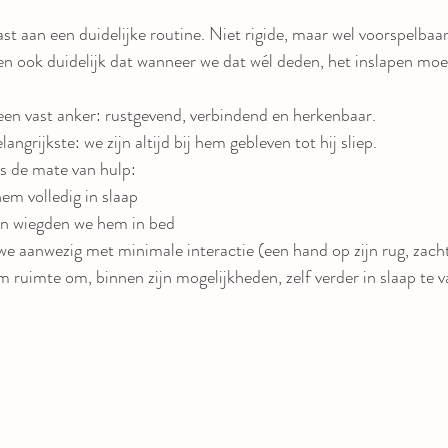
st aan een duidelijke routine. Niet rigide, maar wel voorspelbaa
en ook duidelijk dat wanneer we dat wél deden, het inslapen moeil
een vast anker: rustgevend, verbindend en herkenbaar.
ngrijkste: we zijn altijd bij hem gebleven tot hij sliep.
s de mate van hulp:
em volledig in slaap
en wiegden we hem in bed
we aanwezig met minimale interactie (een hand op zijn rug, zacht
 ruimte om, binnen zijn mogelijkheden, zelf verder in slaap te va