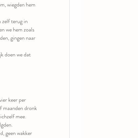
hem, wiegden hem 
elf terug in 
den we hem zoals 
den, gingen naar 
jk doen we dat 
ier keer per 
alf maanden dronk 
zichzelf mee.
lgden.
ijd, geen wakker 