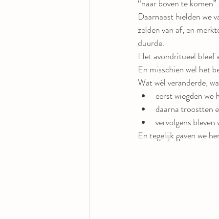
“naar boven te komen”.
Daarnaast hielden we va
zelden van af, en merkt
duurde.
Het avondritueel bleef 
En misschien wel het bela
Wat wél veranderde, wa
eerst wiegden we h
daarna troostten 
vervolgens bleven 
En tegelijk gaven we hem