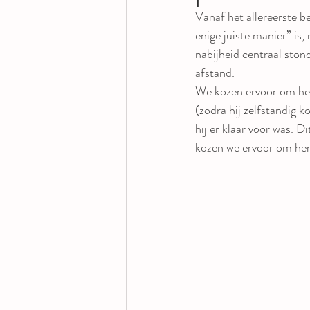
Vanaf het allereerste 
enige juiste manier” is
nabijheid centraal ston
afstand.
We kozen ervoor om het 
(zodra hij zelfstandig 
hij er klaar voor was. D
kozen we ervoor om hem 