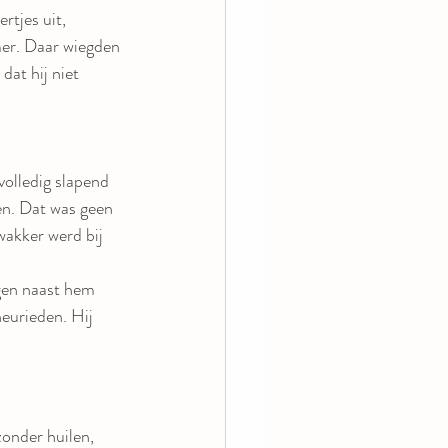
tjes uit, 
mer. Daar wiegden 
dat hij niet 
olledig slapend 
en. Dat was geen 
wakker werd bij 
gen naast hem 
eurieden. Hij 
onder huilen, 