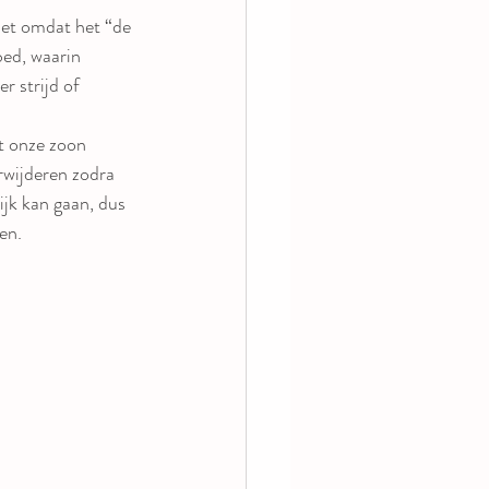
iet omdat het “de 
bed, waarin 
 strijd of 
t onze zoon 
rwijderen zodra 
ijk kan gaan, dus 
en.