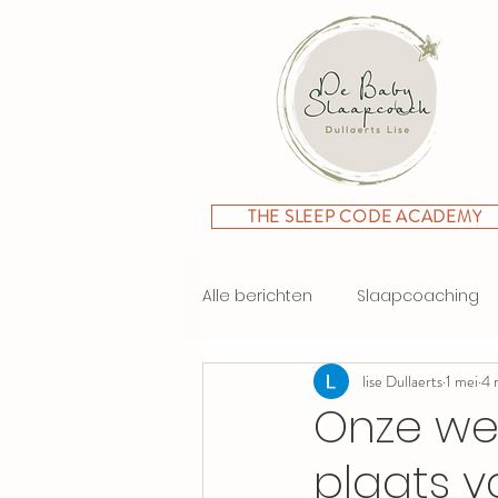
THE SLEEP CODE ACADEMY
Alle berichten
Slaapcoaching
lise Dullaerts
1 mei
4 
Onze weg
plaats v