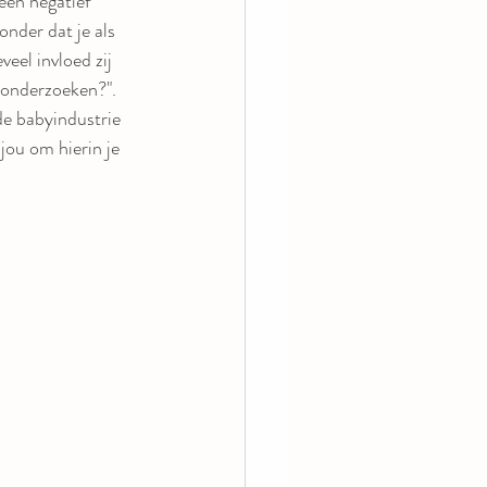
een negatief 
nder dat je als 
eel invloed zij 
 onderzoeken?". 
de babyindustrie 
jou om hierin je 