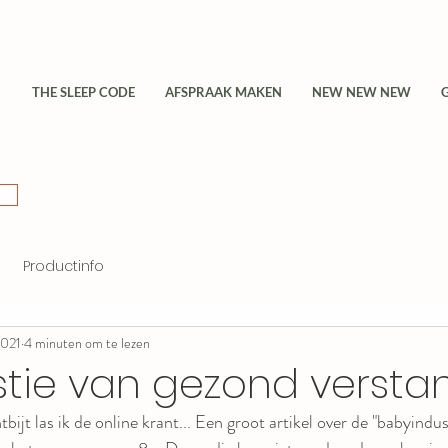
THE SLEEP CODE
AFSPRAAK MAKEN
NEW NEW NEW
Productinfo
2021
4 minuten om te lezen
tie van gezond verstand
bijt las ik de online krant... Een groot artikel over de "babyindus