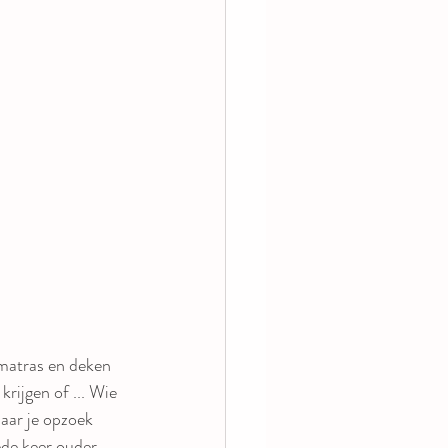
 matras en deken 
rijgen of ... Wie 
aar je opzoek 
ede keer ouder 