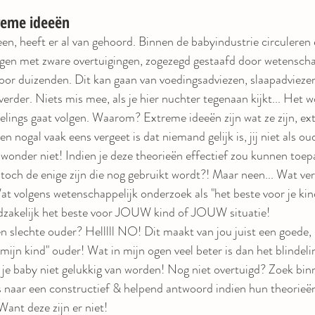
reme ideeën 
een, heeft er al van gehoord. Binnen de babyindustrie circuleren 
ngen met zware overtuigingen, zogezegd gestaafd door wetenscha
or duizenden. Dit kan gaan van voedingsadviezen, slaapadviezen
erder. Niets mis mee, als je hier nuchter tegenaan kijkt... Het w
lindelings gaat volgen. Waarom? Extreme ideeën zijn wat ze zijn, 
n nogal vaak eens vergeet is dat niemand gelijk is, jij niet als ou
wonder niet! Indien je deze theorieën effectief zou kunnen toe
toch de enige zijn die nog gebruikt wordt?! Maar neen... Wat verg
t volgens wetenschappelijk onderzoek als "het beste voor je kin
dzakelijk het beste voor JOUW kind of JOUW situatie! 
en slechte ouder? Helllll NO! Dit maakt van jou juist een goede,
ijn kind" ouder! Wat in mijn ogen veel beter is dan het blindelin
ls je baby niet gelukkig van worden! Nog niet overtuigd? Zoek bin
 naar een constructief & helpend antwoord indien hun theorieën 
Want deze zijn er niet!