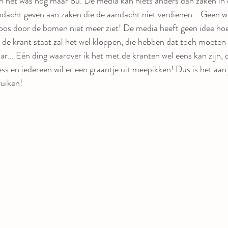
n het was nog maar 8u. De media kan niets anders dan zaken in 
ndacht geven aan zaken die de aandacht niet verdienen... Geen wo
bos door de bomen niet meer ziet! De media heeft geen idee hoev
 de krant staat zal het wel kloppen, die hebben dat toch moeten
ar... Eén ding waarover ik het met de kranten wel eens kan zijn, 
ness en iedereen wil er een graantje uit meepikken! Dus is het aan 
ruiken!