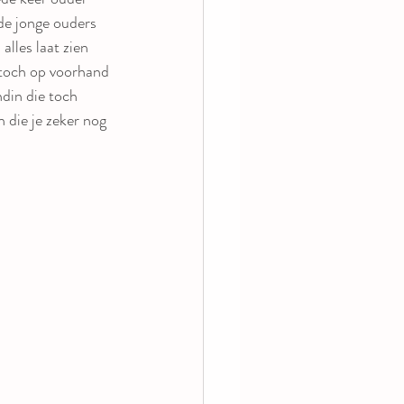
 de jonge ouders 
lles laat zien 
toch op voorhand 
din die toch 
 die je zeker nog 