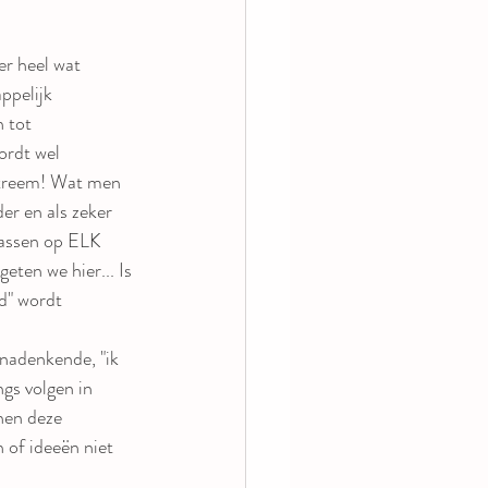
er heel wat 
ppelijk 
 tot 
ordt wel 
extreem! Wat men 
der en als zeker 
passen op ELK 
eten we hier... Is 
d" wordt 
 nadenkende, "ik 
gs volgen in 
nen deze 
of ideeën niet 