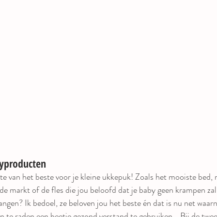
byproducten
este van het beste voor je kleine ukkepuk! Zoals het mooiste bed,
e markt of de fles die jou beloofd dat je baby geen krampen zal k
angen? Ik bedoel, ze beloven jou het beste én dat is nu net waarn
an te raden een beetje gezond verstand te gebruiken... Bij de twe