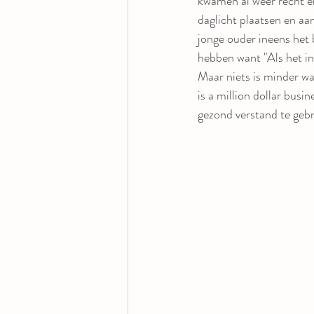
kwamen al weer recht e
daglicht plaatsen en aa
jonge ouder ineens het 
hebben want "Als het in
Maar niets is minder wa
is a million dollar busi
gezond verstand te geb