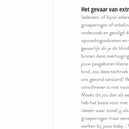
Het gevaar van ext
Iedereen, of bijna ieder
groeperingen of enkeli
onderzoek en gevolgd do
opvoedingsadviezen en v
gevaarlijk als je dit b
binnen deze overtuiginge
jouw pasgeboren kleine 
kind, zou deze techniek 
ons gezond verstand! Wa
omschreven is niet noo
Maakt dit jou dan als e
heb het beste voor met m
ideeën waar zowel jij a
groeperingen maar eens
werken bij jouw baby... 