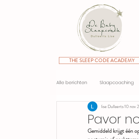
THE SLEEP CODE ACADEMY
Alle berichten
Slaapcoaching
lise Dullaerts
10 nov 
Pavor no
Gemiddeld krijgt één op