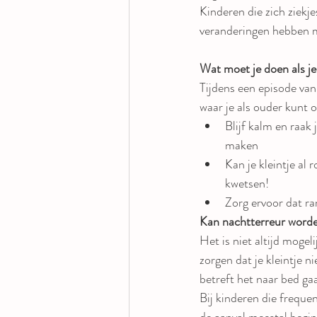
Kinderen die zich ziekje
veranderingen hebben me
Wat moet je doen als je 
Tijdens een episode van 
waar je als ouder kunt o
Blijf kalm en raak 
maken
Kan je kleintje al 
kwetsen!
Zorg ervoor dat ra
Kan nachtterreur word
Het is niet altijd moge
zorgen dat je kleintje n
betreft het naar bed ga
Bij kinderen die freque
de aanval meestal begint