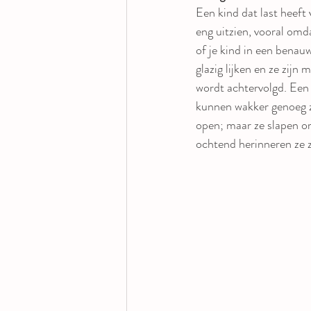
Een kind dat last heeft 
eng uitzien, vooral omda
of je kind in een bena
glazig lijken en ze zijn
wordt achtervolgd. Een k
kunnen wakker genoeg z
open; maar ze slapen om
ochtend herinneren ze z