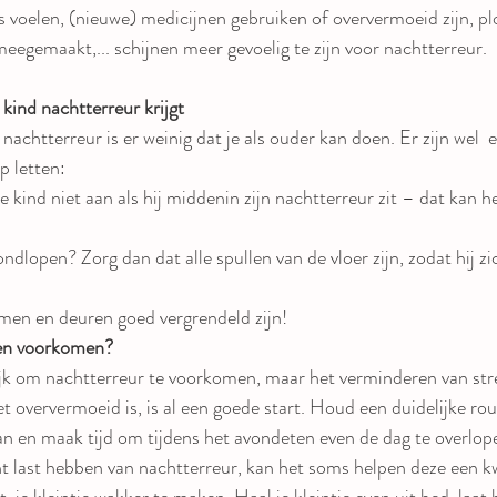
s voelen, (nieuwe) medicijnen gebruiken of oververmoeid zijn, pl
egemaakt,... schijnen meer gevoelig te zijn voor nachtterreur. 
kind nachtterreur krijgt
nachtterreur is er weinig dat je als ouder kan doen. Er zijn wel  
p letten:
je kind niet aan als hij middenin zijn nachtterreur zit – dat kan he
rondlopen? Zorg dan dat alle spullen van de vloer zijn, zodat hij zi
men en deuren goed vergrendeld zijn!
en voorkomen?
lijk om nachtterreur te voorkomen, maar het verminderen van str
iet oververmoeid is, is al een goede start. Houd een duidelijke ro
an en maak tijd om tijdens het avondeten even de dag te overlope
nt last hebben van nachtterreur, kan het soms helpen deze een k
, je kleintje wakker te maken. Haal je kleintje even uit bed, laat