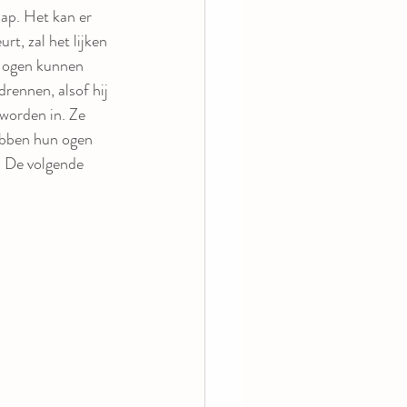
aap. Het kan er 
rt, zal het lijken 
e ogen kunnen 
drennen, alsof hij 
 worden in. Ze 
ebben hun ogen 
. De volgende 