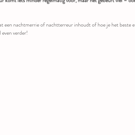
ur komt iets minder regelmatig voor, maar het gebeurt wel – oo
wat een nachtmerrie of nachtterreur inhoudt of hoe je het beste 
l even verder!