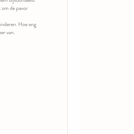
t om de pavor 
kinderen. Hoe eng 
eer van.