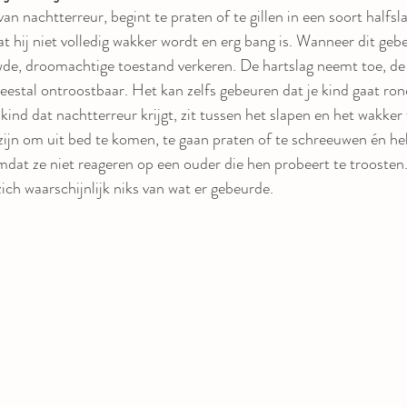
van nachtterreur, begint te praten of te gillen in een soort halfsl
t hij niet volledig wakker wordt en erg bang is. Wanneer dit gebeu
uwde, droomachtige toestand verkeren. De hartslag neemt toe, d
 meestal ontroostbaar. Het kan zelfs gebeuren dat je kind gaat ron
ind dat nachtterreur krijgt, zit tussen het slapen en het wakker
ijn om uit bed te komen, te gaan praten of te schreeuwen én h
dat ze niet reageren op een ouder die hen probeert te troosten
ich waarschijnlijk niks van wat er gebeurde.