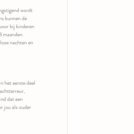
ngstigend wordt 
oms kunnen de 
voor bij kinderen 
18 maanden. 
loze nachten en 
n het eerste deel 
achtterreur, 
ind dat een 
or jou als ouder 