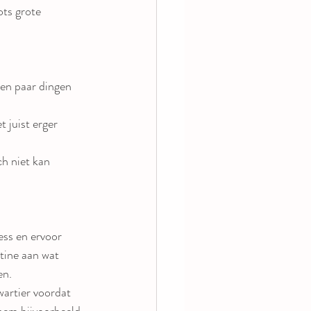
ots grote 
een paar dingen 
t juist erger 
ch niet kan 
ess en ervoor 
utine aan wat 
n. 
wartier voordat 
 hem bijvoorbeeld 