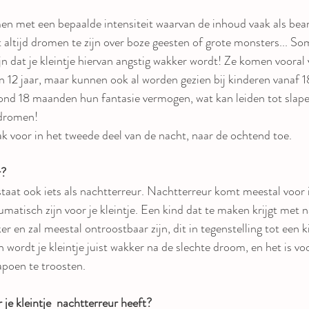
en met een bepaalde intensiteit waarvan de inhoud vaak als bea
t altijd dromen te zijn over boze geesten of grote monsters... S
n dat je kleintje hiervan angstig wakker wordt! Ze komen vooral 
 en 12 jaar, maar kunnen ook al worden gezien bij kinderen vanaf 
ond 18 maanden hun fantasie vermogen, wat kan leiden tot slape
dromen! 
k voor in het tweede deel van de nacht, naar de ochtend toe.
r?
aat ook iets als nachtterreur. Nachtterreur komt meestal voor i
matisch zijn voor je kleintje. Een kind dat te maken krijgt met n
er en zal meestal ontroostbaar zijn, dit in tegenstelling tot een k
n wordt je kleintje juist wakker na de slechte droom, en het is vo
kapoen te troosten.
je kleintje  nachtterreur heeft?