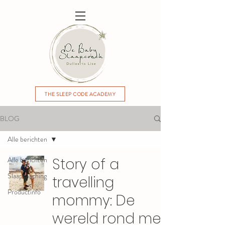
THE SLEEP CODE ACADEMY
BLOG
Alle berichten
Alle berichten
Story of a
Slaapcoaching
travelling
Productinfo
mommy: De
wereld rond met