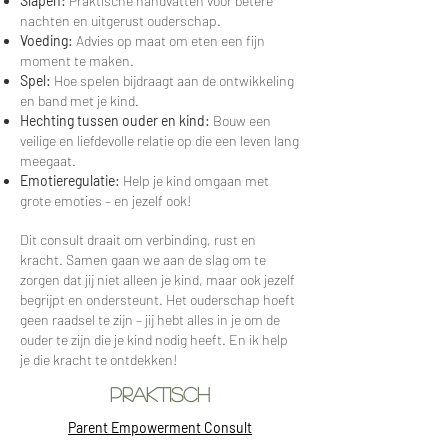
Slapen:
Praktische handvatten voor betere
nachten en uitgerust ouderschap.
Voeding:
Advies op maat om eten een fijn
moment te maken.
Spel:
Hoe spelen bijdraagt aan de ontwikkeling
en band met je kind.
Hechting tussen ouder en kind:
Bouw een
veilige en liefdevolle relatie op die een leven lang
meegaat.
Emotieregulatie:
Help je kind omgaan met
grote emoties – en jezelf ook!
Dit consult draait om verbinding, rust en
kracht. Samen gaan we aan de slag om te
zorgen dat jij niet alleen je kind, maar ook jezelf
begrijpt en ondersteunt. Het ouderschap hoeft
geen raadsel te zijn – jij hebt alles in je om de
ouder te zijn die je kind nodig heeft. En ik help
je die kracht te ontdekken!
PRAKTISCH
Parent Empowerment Consult